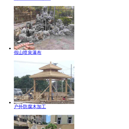
假山喷泉瀑布
户外防腐木加工