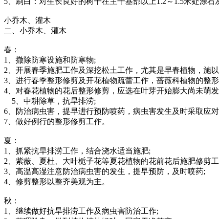
5、刷白：对生长良好的树干在主干基部以上1.2～1.5米处涂
小乔木、灌木
二、小乔木、灌木
春：
1、撤除防寒设施和防寒物;
2、开展春季施肥工作及深挖松土工作，尤其是早春植物，施以
3、进行春季整形修剪及开花植物疏蕾工作，蔷薇科植物的整形
4、对春花植物的花后整形修剪，应选在叶芽开始膨大尚未萌发
5、中耕除草，抗旱排涝;
6、防治病虫害，提早进行预防喷药，病虫害发生及时采取应对
7、做好例行的整形修剪工作。
夏：
1、抓紧抗旱排涝工作，结合浇水适当施肥;
2、紫薇、夏杜、大叶栀子花等夏花植物的花前花后施肥修剪工
3、高温高湿注意防治病虫害的发生，提早预防，及时喷药;
4、修剪整形以整齐美观为主。
秋：
1、继续做好抗旱排涝工作及病虫害防治工作;