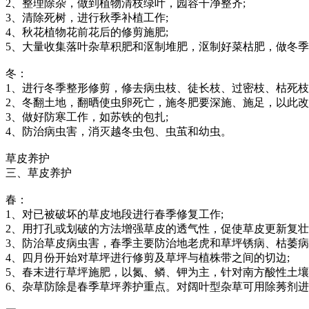
2、整理除杂，做到植物清枝绿叶，园容干净整齐;
3、清除死树，进行秋季补植工作;
4、秋花植物花前花后的修剪施肥;
5、大量收集落叶杂草积肥和沤制堆肥，沤制好菜枯肥，做冬
冬：
1、进行冬季整形修剪，修去病虫枝、徒长枝、过密枝、枯死枝
2、冬翻土地，翻晒使虫卵死亡，施冬肥要深施、施足，以此改
3、做好防寒工作，如苏铁的包扎;
4、防治病虫害，消灭越冬虫包、虫茧和幼虫。
草皮养护
三、草皮养护
春：
1、对已被破坏的草皮地段进行春季修复工作;
2、用打孔或划破的方法增强草皮的透气性，促使草皮更新复壮
3、防治草皮病虫害，春季主要防治地老虎和草坪锈病、枯萎病
4、四月份开始对草坪进行修剪及草坪与植株带之间的切边;
5、春末进行草坪施肥，以氮、鳞、钾为主，针对南方酸性土壤
6、杂草防除是春季草坪养护重点。对阔叶型杂草可用除莠剂