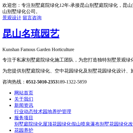
欢迎您：专注别墅庭院绿化12年-承接昆山别墅庭院绿化，昆
山别墅绿化公司。
景观设计
留言咨询
昆山名琉园艺
Kunshan Famous Garden Horticulture
专注于私家别墅庭院绿化施工团队，为您打造独特别墅景观绿
为您提供别墅庭院绿化、空中花园绿化及别墅花园绿化设计、
咨询热线：
0512-5010-2353
189-1322-5859
网站首页
关于我们
新闻资讯
行业动态
技术园地
养护管理
服务项目
别墅庭院绿化
屋顶花园绿化
假山喷泉瀑布
别墅花园绿化改
花园养护