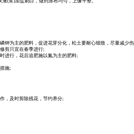
石灰液(浆)加盐刷白，做到涂布均匀，上缘平整。
磷钾为主的肥料，促进花芽分化，松土要耐心细致，尽量减少伤
修剪只宜在春季进行;
时进行，花后追肥施以氮为主的肥料;
措施;
作，及时剪除残花，节约养分;