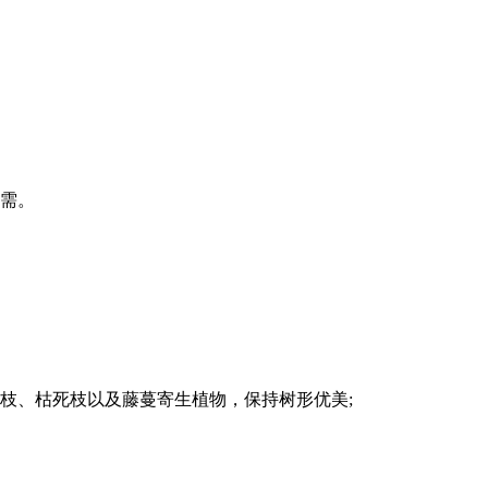
之需。
枝、枯死枝以及藤蔓寄生植物，保持树形优美;