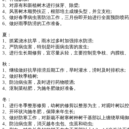
3、对原有和新植树木进行抹芽、除檗;
4、风害树木顺势扶正，根部培土成馒头型，并立支柱;
5、做好春季病虫害防治工作，三月份即开始进行全面预防喷药
6、做好雨季防涝的工作准备。
夏：
1、抓紧浇水抗旱，雨水过多时加强排水防涝;
2、严防病虫害，特别是叶面病虫害的发生;
3、进行生长期修剪，宜尽量从轻，主要控制竞争枝、内膛枝
秋：
1、继续做好抗旱排涝后期工作，旱时灌水，涝时及时排积水;
2、做好秋季植树;
3、防治病虫害，及时进行药物喷洒;
4、沤制菜枯肥，为施冬肥做好准备。
冬：
1、进行冬季整形修剪，幼树的修剪以整形为主，对观叶树以
2、开环状沟施冬肥，保障来年生长;
3、做好防寒工作，对新栽不耐寒树种树干基部以上缠绕草绳御
4、防治病虫害，消灭越冬虫包、虫茧和幼虫;