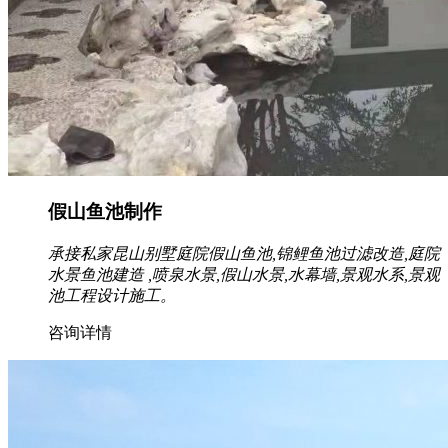
假山鱼池制作
承接私家昆山别墅庭院假山鱼池,锦鲤鱼池过滤改造,庭院
水景鱼池建造 ,喷泉水景,假山水景,水幕墙,景观水系,景观
池工程设计施工。
咨询详情