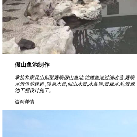
假山鱼池制作
承接私家昆山别墅庭院假山鱼池,锦鲤鱼池过滤改造,庭院
水景鱼池建造 ,喷泉水景,假山水景,水幕墙,景观水系,景观
池工程设计施工。
咨询详情